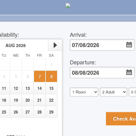
lability
:
Arrival
:
AUG
2026
TU
WE
TH
FR
SA
Departure
:
1
4
5
6
7
8
11
12
13
14
15
18
19
20
21
22
25
26
27
28
29
Check Avai