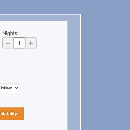
Nights
:
lability