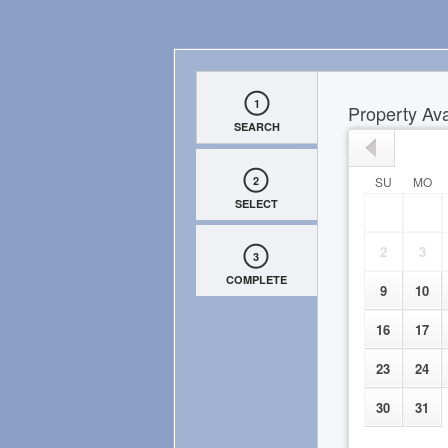
1
Property Avai
SEARCH
2
SU
MO
SELECT
2
3
3
COMPLETE
9
10
16
17
23
24
30
31